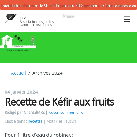
Interdiction d'arroser de 9h à 20h jusqu'au 30 Septembre : Carte sécheresse en
France
J.F.A.
Association des Jardins
Familiaux d'Avranches
Accueil
Archives 2024
04 janvier 2024
Recette de Kéfir aux fruits
Rédigé par ChantalMRZ
Aucun commentaire
Classé dans :
Recettes
Mots clés : aucun
Pour 1 litre d'eau du robinet :