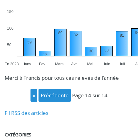
150
100
9
89
82
81
59
50
33
30
17
En 2023
Janv
Fev
Mars
Avr
Mai
Juin
Juil
A
Merci à Francis pour tous ces relevés de l'année
«
précédente
page 14 sur 14
Fil RSS des articles
CATÉGORIES