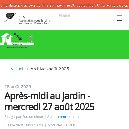
Interdiction d'arroser de 9h à 20h jusqu'au 30 Septembre : Carte sécheresse en
France
J.F.A.
Association des Jardins
Familiaux d'Avranches
Accueil
Archives août 2025
28 août 2025
Après-midi au jardin -
mercredi 27 août 2025
Rédigé par Fou de choux
Aucun commentaire
Classé dans : Non classé
Mots clés : aucun