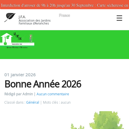
Interdiction d'arroser de 9h à 20h jusqu'au 30 Septembre : Carte sécheresse en
France
J.F.A.
Association des Jardins
Familiaux d'Avranches
01 janvier 2026
Bonne Année 2026
Rédigé par Admin
Aucun commentaire
Classé dans :
Général
Mots clés : aucun