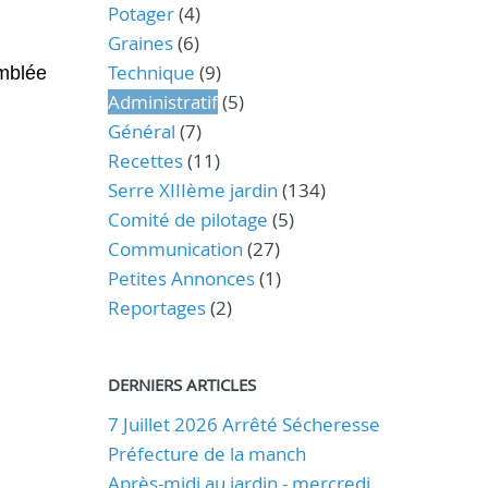
Potager
(4)
Graines
(6)
Technique
(9)
emblée
Administratif
(5)
Général
(7)
Recettes
(11)
Serre XIIIème jardin
(134)
Comité de pilotage
(5)
Communication
(27)
Petites Annonces
(1)
Reportages
(2)
DERNIERS ARTICLES
7 Juillet 2026 Arrêté Sécheresse
Préfecture de la manch
Après-midi au jardin - mercredi