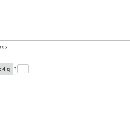
res
z4q
?