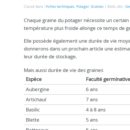
Classé dans :
Fiches techniques
,
Potager
,
Graines
Mots clés :
Ge
Chaque graine du potager nécessite un certai
température plus froide allonge ce temps de g
Elle possède également une durée de vie moye
donnerons dans un prochain article une estima
leur durée de stockage.
Mais aussi durée de vie des graines
Espèce
Faculté germinative
Aubergine
6 ans
Artichaut
7 ans
Basilic
4 à 8 ans
Blette
5 ans
Betterave
6 ans