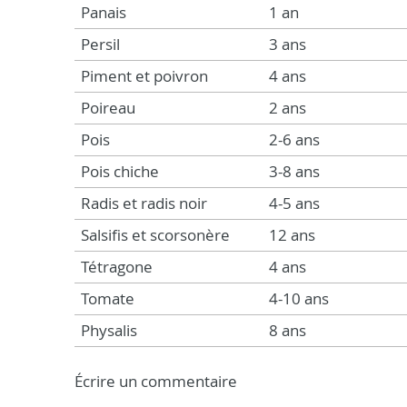
Panais
1 an
Persil
3 ans
Piment et poivron
4 ans
Poireau
2 ans
Pois
2-6 ans
Pois chiche
3-8 ans
Radis et radis noir
4-5 ans
Salsifis et scorsonère
12 ans
Tétragone
4 ans
Tomate
4-10 ans
Physalis
8 ans
Écrire un commentaire