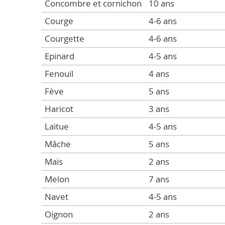
Concombre et cornichon
10 ans
Courge
4-6 ans
Courgette
4-6 ans
Epinard
4-5 ans
Fenouil
4 ans
Fève
5 ans
Haricot
3 ans
Laitue
4-5 ans
Mâche
5 ans
Maïs
2 ans
Melon
7 ans
Navet
4-5 ans
Oignon
2 ans