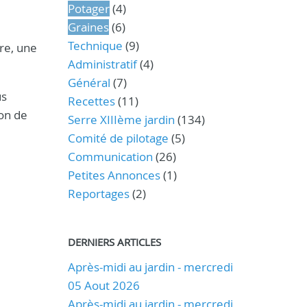
Potager
(4)
Graines
(6)
Technique
(9)
re, une
Administratif
(4)
Général
(7)
us
Recettes
(11)
on de
Serre XIIIème jardin
(134)
Comité de pilotage
(5)
Communication
(26)
Petites Annonces
(1)
Reportages
(2)
DERNIERS ARTICLES
Après-midi au jardin - mercredi
05 Aout 2026
Après-midi au jardin - mercredi