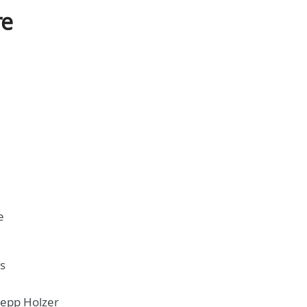
re
e
es
Sepp Holzer